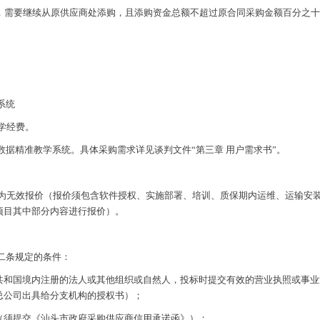
求，需要继续从原供应商处添购，且添购资金总额不超过原合同采购金额百分之
系统
办学经费。
大数据精准教学系统。具体采购需求
详见谈判文件
“第三章 用户需求书”。
投标报价为无效报价（报价须包含软件授权、实施部署、培训、质保期内运维、运输
项目其中部分内容进行报价）。
二条规定的条件：
人民共和国境内注册的法人或其他组织或自然人，投标时提交有效的营业执照或事
总公司出具给分支机构的授权书）；
度（须提交《汕头市政府采购供应商信用承诺函》）；