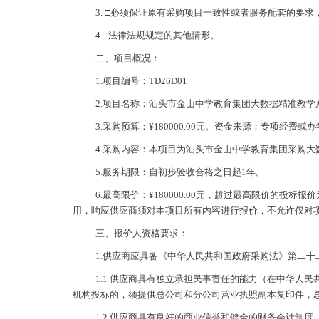
3. □必须保证原有采购项目一致性或者服务配套的要
4.□法律法规规定的其他情形。
二、项目概况：
1.项目编号：TD26D01
2.项目名称：汕头市金山中学教育集团大数据精准教学
3.采购预算：¥180000.00元。资金来源：专项经费或
4.采购内容：本项目为汕头市金山中学教育集团采购
5.服务期限：
自初步验收合格之日起
1
年。
6.最高限价：¥180000.00元，超过最高限价的
用，响应供应商须对本项目所有内容进行报价，不允许仅对
三、报价人资格要求：
1.供应商应具备《中华人民共和国政府采购法》第二十
1.1 供应商具有独立承担民事责任的能力（在中华
机构投标的，须提供总公司和分公司营业执照副本复印件，
1.2 供应商具有良好的商业信誉和健全的财务会计制