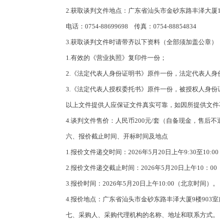
2.
获取谈判文件地点：广东省汕头市金砂东路丰泽大厦
电话：
0754-88699698 传真：0754-88
854834
3.获取谈判文件时请带齐以下资料（全部须加盖公章）
1.有效的《营业执照》复印件一份；
2.《法定代表人身份证明书》原件一份，法定代表人身
3.《法定代表人授权委托书》原件一份，被授权人身
以上文件提供人应保证文件真实可靠，如因所提供文件
4.
谈判文件售价：人民币
200元/套（自备现金，售后不
六、报价截止时间、开标时间及地点
1.报价文件递交时间：2026年5月20
日上午
9:
30至10
2.报价文件递交截止时间：2026年5月20
日上午
10：0
3.报价时间：2026年5月20
日上午
10:00（北京时间）。
4.报价
地点：广东省汕头市金砂东路丰泽大厦
9楼90
七、采购人、采购代理机构的名称、地址和联系方式。