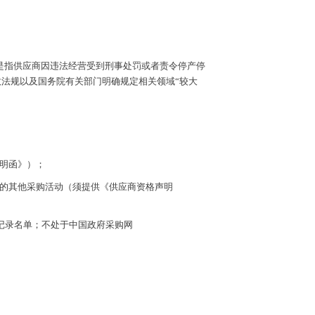
，是指供应商因违法经营受到刑事处罚或者责令停产停
行政法规以及国务院有关部门明确规定相关领域“较大
声明函》）；
目的其他采购活动（须提供《供应商资格声明
行为”记录名单；不处于中国政府采购网