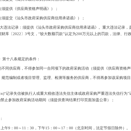
力（须提供《供应商资格声明函》）；
录（须提交《汕头市政府采购供应商信用承诺函》）；
有重大违法记录：须提供《汕头市政府采购供应商信用承诺函》。重大违法记录
库〔2022〕3号文，“较大数额罚款”认定为200万元以上的罚款，法律、
》第十八条规定的条件：
系的不同供应商，不得参加同一合同项下的政府采购活动（须提供《供应商资格
设计、规范编制或者项目管理、监理、检测等服务的供应商，不得再参加该采购项
hina.gov.cn)“记录失信被执行人或重大税收违法失信主体或政府采购严重违法失信
息记录”中的禁止参加政府采购活动期间（须提供查询结果打印页面加盖公章）；
：
日上午
9：00～11：30，下午15：00～17：00（北京时间，法定节假日除外）。