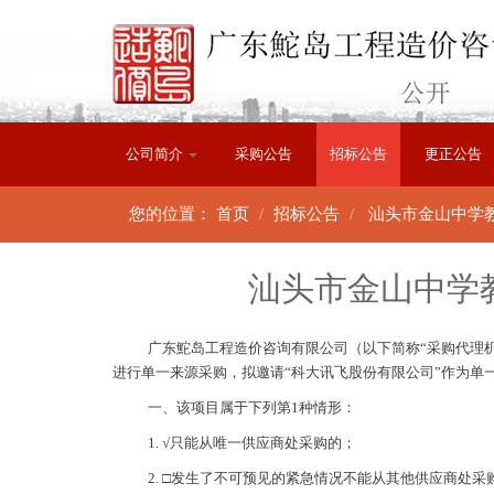
公司简介
采购公告
招标公告
更正公告
您的位置：
首页
招标公告
汕头市金山中学
汕头市金山中学
广东鮀岛工程造价咨询有限公司（以下简称
“采购代理
进行单一来源采购，拟邀请“
科大讯飞股份有限公司”作为单
一、该项目属于下列第
1种情形：
1. √只能从唯一供应商处采购的；
2. □发生了不可预见的紧急情况不能从其他供应商处采