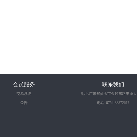
会员服务
联系我们
交易系统
地址:广东省汕头市金砂东路丰泽大厦
公告
电话: 0754-88872617