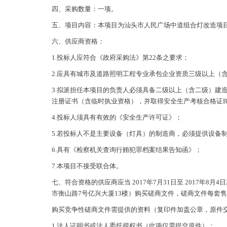
四、采购数量：一项。
五、项目内容：本项目为汕头市人民广场中道组合灯改造项
六、供应商资格：
1.投标人应符合《政府采购法》第22条之要求；
2.应具有城市及道路照明工程专业承包企业资质三级以上（
3.拟派担任本项目的负责人必须具备二级以上（含二级）建
注册证书（含临时执业资格），并取得安全生产考核合格证
4.投标人须具有有效的《安全生产许可证》；
5.若投标人不是主要设备（灯具）的制造商，必须提供设备
6.具有《检察机关查询行贿犯罪档案结果告知函》；
7.本项目不接受联合体。
七、符合资格的供应商应当 2017年7月31日至 2017年8月4
市衡山路7号亿兴大厦13楼）购买磋商文件，磋商文件每套售
购买竞争性磋商文件需提供的资料（复印件加盖公章，原件
1.法人证明书或法人委托授权书（此项仅需提交原件）；