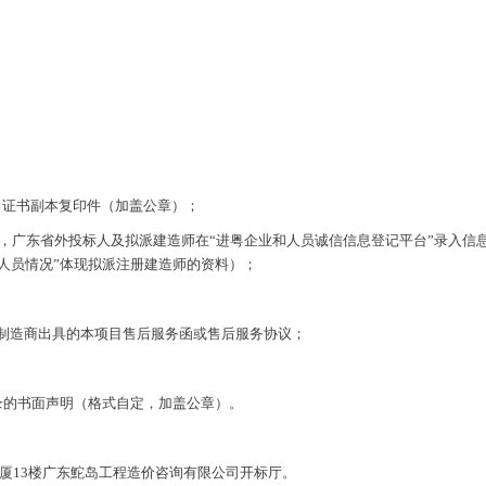
）证书副本复印件（加盖公章）；
），广东省外投标人及拟派建造师在“进粤企业和人员诚信信息登记平台”录入
理人员情况”体现拟派注册建造师的资料）；
备制造商出具的本项目售后服务函或售后服务协议；
记录的书面声明（格式自定，加盖公章）。
。
厦13楼广东鮀岛工程造价咨询有限公司开标厅。