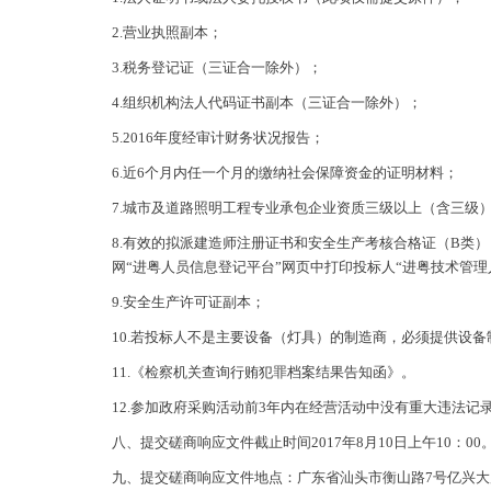
2.营业执照副本；
3.税务登记证（三证合一除外）；
4.组织机构法人代码证书副本（三证合一除外）；
5.2016年度经审计财务状况报告；
6.近6个月内任一个月的缴纳社会保障资金的证明材料；
7.城市及道路照明工程专业承包企业资质三级以上（含三级
8.有效的拟派建造师注册证书和安全生产考核合格证（B类
网“进粤人员信息登记平台”网页中打印投标人“进粤技术管
9.安全生产许可证副本；
10.若投标人不是主要设备（灯具）的制造商，必须提供设
11.《检察机关查询行贿犯罪档案结果告知函》。
12.参加政府采购活动前3年内在经营活动中没有重大违法
八、提交磋商响应文件截止时间2017年8月10日上午10：00
九、提交磋商响应文件地点：广东省汕头市衡山路7号亿兴大