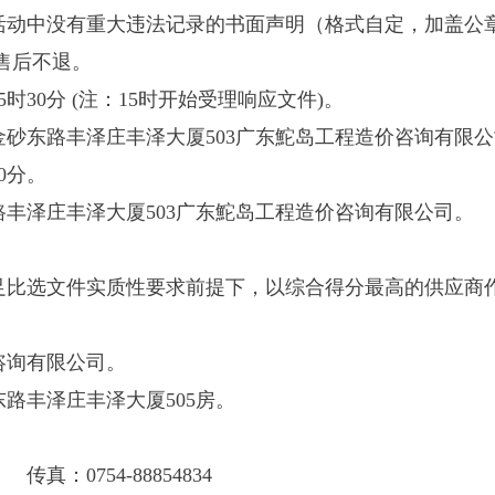
活动中没有重大违法记录的书面声明（格式自定，加盖公
售后不退。
5
时
30
分
(
注：
15
时开始受理响应文件
)
。
金砂东路丰泽庄丰泽大厦
503
广东鮀岛工程造价咨询有限公
0
分。
路丰泽庄丰泽大厦
503
广东鮀岛工程造价咨询有限公司。
足比选文件实质性要求前提下，以综合得分最高的供应商
咨询有限公司。
东路丰泽庄丰泽大厦
505
房。
698
传真：
0754-88854834