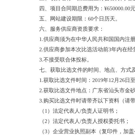
四、项目合同期总费用为：
¥650000.00
五、网站建设期限：
60
个日历天。
六、服务供应商资质要求：
1.供应商须为在中华人民共和国国内注
2.供应商参加本次比选活动前
3
年内在经
3.不接受联合体投标。
七、获取比选文件的时间、地点、方式
1.获取比选文件时间：
2019
年
12
月
26
日
2.获取比选文件地点：广东省汕头市金
3.购买比选文件时请带齐以下资料（请
（
1
）法定代表人
/
负责人证明书；
（
2
）法定代表人
/
负责人授权委托书；
（
3
）企业营业执照副本（复印件，加盖