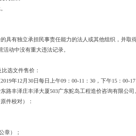
元。
册的具有独立承担民事责任能力的法人或其他组织，并取
营活动中没有重大违法记录。
及比选文件售价：
至
2019
年
12
月
30
日每日上午
09
：
00-11
：
30
，下午
15
：
00-17
砂东路丰泽庄丰泽大厦
503
广东鮀岛工程造价咨询有限公司
带原件校对）：
公章）；