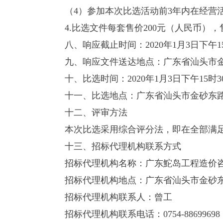
（
4
）参加本次比选活动前
3
年内在经营
4.比选文件每套售价
200
元（人民币），
八、响应截止时间：
2020
年
1
月
3
日下午
1
九、响应文件送达地点：广东省汕头市
十、比选时间：
2020
年
1
月
3
日下午
15
时
3
十一、比选地点：广东省汕头市金砂东
十二、评审方法
本次比选采用综合评分法，即在全部满
十三、招标代理机构联系方式
招标代理机构名称：广东鮀岛工程造价
招标代理机构地点：广东省汕头市金砂
招标代理机构联系人：曾工
招标代理机构联系电话：
0754-88699