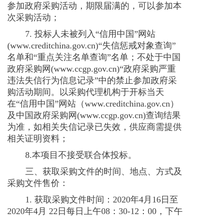
参加政府采购活动，期限届满的，可以参加本
次采购活动；
7. 投标人未被列入“信用中国”网站
(www.creditchina.gov.cn)
“失信惩戒对象查询”
名单和“重点关注名单查询”名单；不处于中国
政府采购网
(www.ccgp.gov.cn)
“政府采购严重
违法失信行为信息记录”中的禁止参加政府采
购活动期间。以采购代理机构于开标当天
在“信用中国”网站（
www.creditchina.gov.cn
）
及中国政府采购网
(www.ccgp.gov.cn)
查询结果
为准，如相关失信记录已失效，供应商需提供
相关证明资料；
8.本项目不接受联合体投标。
三、获取采购文件的时间、地点、方式及
采购文件售价：
1. 获取采购文件时间：
2020
年
4
月
16
日至
2020
年
4
月
22
日每日上午
08
：
30-12
：
00
，下午